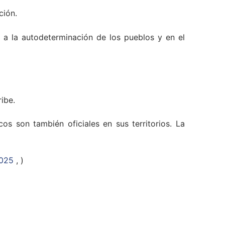
ción.
o a la autodeterminación de los pueblos y en el
ribe.
os son también oficiales en sus territorios. La
2025
, )