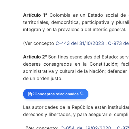
Artículo 1°
Colombia
es
un Estado social de 
territoriales, democrática, participativa y plu
integran y en la prevalencia del interés general.
(Ver concepto
C-443 del 31/10/2023
,
C-973 de
Artículo 2°
Son fines esenciales del Estado: serv
deberes consagrados en la Constitución; faci
administrativa y cultural de la Nación; defender 
de un orden justo.
2
Conceptos relacionados
Las autoridades de la República están instituid
derechos y libertades, y para asegurar el cumpli
(Ver concepto:
C-054 del 19/02/2020
,
C-87