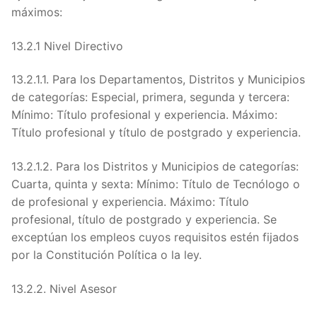
máximos:
ARTÍC
13.2.1 Nivel Directivo
ARTÍC
13.2.1.1. Para los Departamentos, Distritos y Municipios
ARTÍC
de categorías: Especial, primera, segunda y tercera:
Mínimo: Título profesional y experiencia. Máximo:
ARTÍC
Título profesional y título de postgrado y experiencia.
ARTÍC
13.2.1.2. Para los Distritos y Municipios de categorías:
Cuarta, quinta y sexta: Mínimo: Título de Tecnólogo o
ARTÍC
de profesional y experiencia. Máximo: Título
profesional, título de postgrado y experiencia. Se
ARTÍC
exceptúan los empleos cuyos requisitos estén fijados
por la Constitución Política o la ley.
ARTÍ
13.2.2. Nivel Asesor
ARTÍC