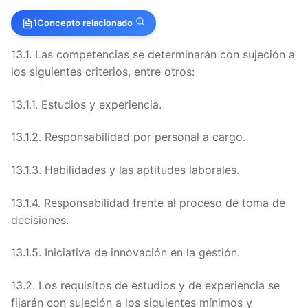
ARTÍC
1
Concepto relacionado
ARTÍC
13.1. Las competencias se determinarán con sujeción a
los siguientes criterios, entre otros:
ARTÍC
13.1.1. Estudios y experiencia.
ARTÍC
13.1.2. Responsabilidad por personal a cargo.
ARTÍC
13.1.3. Habilidades y las aptitudes laborales.
ARTÍC
13.1.4. Responsabilidad frente al proceso de toma de
ARTÍC
decisiones.
ARTÍC
13.1.5. Iniciativa de innovación en la gestión.
ARTÍC
13.2. Los requisitos de estudios y de experiencia se
ARTÍC
fijarán con sujeción a los siguientes mínimos y