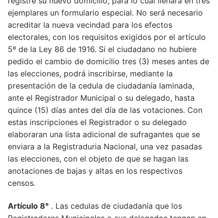
registre su nuevo domicilio, para lo cual llenara en tres
Artículo 6°
ejemplares un formulario especial. No será necesario
acreditar la nueva vecindad para los efectos
Artículo 7°
electorales, con los requisitos exigidos por el artículo
Artículo 8°
5º de la Ley 86 de 1916. Si el ciudadano no hubiere
pedido el cambio de domicilio tres (3) meses antes de
Artículo 9°
las elecciones, podrá inscribirse, mediante la
presentación de la cedula de ciudadanía laminada,
Artículo 10°
ante el Registrador Municipal o su delegado, hasta
Artículo 11°
quince (15) días antes del día de las votaciones. Con
estas inscripciones el Registrador o su delegado
Artículo 12°
elaboraran una lista adicional de sufragantes que se
Artículo 13°
enviara a la Registraduria Nacional, una vez pasadas
las elecciones, con el objeto de que se hagan las
anotaciones de bajas y altas en los respectivos
censos.
Artículo 8°
. Las cedulas de ciudadanía que los