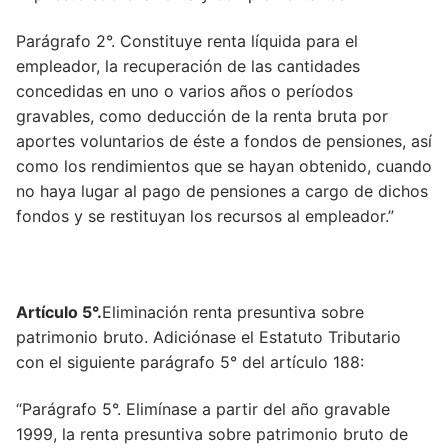
Artículo 11.
Parágrafo 2°. Constituye renta líquida para el
empleador, la recuperación de las cantidades
Artículo 12.
concedidas en uno o varios años o períodos
gravables, como deducción de la renta bruta por
Artículo 13.
aportes voluntarios de éste a fondos de pensiones, así
Artículo 14.
como los rendimientos que se hayan obtenido, cuando
no haya lugar al pago de pensiones a cargo de dichos
Artículo 15.
fondos y se restituyan los recursos al empleador.”
Artículo 16.
Artículo 17.
Artículo 5°.
Eliminación renta presuntiva sobre
Artículo 18.
patrimonio bruto. Adiciónase el Estatuto Tributario
con el siguiente parágrafo 5° del artículo 188:
Artículo 19.
Artículo 20.
“Parágrafo 5°. Elimínase a partir del año gravable
1999, la renta presuntiva sobre patrimonio bruto de
Artículo 21.