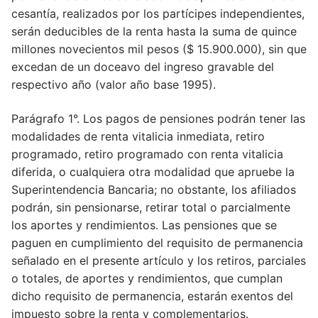
cesantía, realizados por los partícipes independientes,
serán deducibles de la renta hasta la suma de quince
millones novecientos mil pesos ($ 15.900.000), sin que
Artículo 1°.
excedan de un doceavo del ingreso gravable del
Artículo 2°.
respectivo año (valor año base 1995).
Artículo 3°.
Parágrafo 1°. Los pagos de pensiones podrán tener las
modalidades de renta vitalicia inmediata, retiro
Artículo 4°.
programado, retiro programado con renta vitalicia
Artículo 5°.
diferida, o cualquiera otra modalidad que apruebe la
Superintendencia Bancaria; no obstante, los afiliados
Artículo 6°.
podrán, sin pensionarse, retirar total o parcialmente
los aportes y rendimientos. Las pensiones que se
Artículo 7°.
paguen en cumplimiento del requisito de permanencia
Artículo 8°.
señalado en el presente artículo y los retiros, parciales
o totales, de aportes y rendimientos, que cumplan
Artículo 9°.
dicho requisito de permanencia, estarán exentos del
impuesto sobre la renta y complementarios.
Artículo 10.