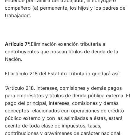
entiende por familia del trabajador, el cónyuge o
Artículo 34
compañero (a) permanente, los hijos y los padres del
Artículo 35
trabajador”.
Artículo 36
Artículo 37
Artículo 7°.
Eliminación exención tributaria a
Artículo 126
contribuyentes que posean títulos de deuda de la
Nación.
Artículo 38
El artículo 218 del Estatuto Tributario quedará así:
Artículo 39
“Artículo 218. Intereses, comisiones y demás pagos
Artículo 40
para empréstitos y títulos de deuda pública externa. El
Artículo 41
pago del principal, intereses, comisiones y demás
conceptos relacionados con operaciones de crédito
Artículo 42
público externo y con las asimiladas a éstas, estará
Artículo 43
exento de toda clase de impuestos, tasas,
contribuciones y gravámenes de carácter nacional,