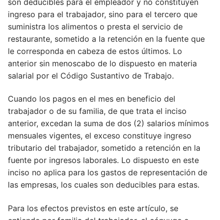
Artículo 28
son deducibles para el empleador y no constituyen
ingreso para el trabajador, sino para el tercero que
Artículo 28
suministra los alimentos o presta el servicio de
restaurante, sometido a la retención en la fuente que
Artículo 763
le corresponda en cabeza de estos últimos. Lo
Artículo 29
anterior sin menoscabo de lo dispuesto en materia
salarial por el Código Sustantivo de Trabajo.
Artículo 53
Cuando los pagos en el mes en beneficio del
Artículo 30
trabajador o de su familia, de que trata el inciso
Artículo 249
anterior, excedan la suma de dos (2) salarios mínimos
mensuales vigentes, el exceso constituye ingreso
Artículo 31
tributario del trabajador, sometido a retención en la
fuente por ingresos laborales. Lo dispuesto en este
Artículo 125
inciso no aplica para los gastos de representación de
Artículo 32
las empresas, los cuales son deducibles para estas.
Artículo 33
Para los efectos previstos en este artículo, se