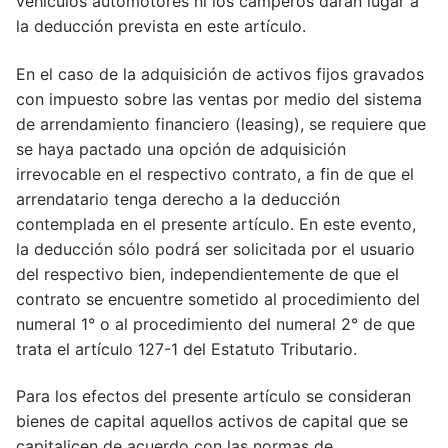
vehículos automotores ni los camperos darán lugar a
la deducción prevista en este artículo.
Artículo 146
En el caso de la adquisición de activos fijos gravados
Artículo 147
con impuesto sobre las ventas por medio del sistema
Artículo 148
de arrendamiento financiero (leasing), se requiere que
se haya pactado una opción de adquisición
Artículo 149
irrevocable en el respectivo contrato, a fin de que el
arrendatario tenga derecho a la deducción
Artículo 149
contemplada en el presente artículo. En este evento,
Artículo 150
la deducción sólo podrá ser solicitada por el usuario
del respectivo bien, independientemente de que el
Artículo 150
contrato se encuentre sometido al procedimiento del
numeral 1° o al procedimiento del numeral 2° de que
Artículo 151
trata el artículo 127-1 del Estatuto Tributario.
Artículo 152
Para los efectos del presente artículo se consideran
Articulo 153
bienes de capital aquellos activos de capital que se
capitalicen de acuerdo con las normas de
Articulo 153