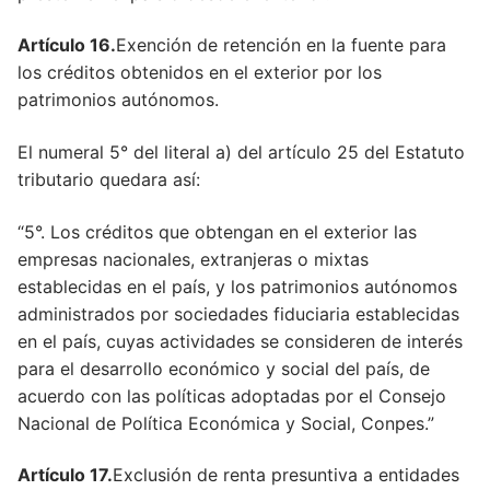
Artículo 109
Artículo 16.
Exención de retención en la fuente para
los créditos obtenidos en el exterior por los
Artículo 110
patrimonios autónomos.
Artículo 111
El numeral 5° del literal a) del artículo 25 del Estatuto
Artículo 112
tributario quedara así:
Artículo 113
“5°. Los créditos que obtengan en el exterior las
Artículo 114
empresas nacionales, extranjeras o mixtas
establecidas en el país, y los patrimonios autónomos
Artículo 115
administrados por sociedades fiduciaria establecidas
en el país, cuyas actividades se consideren de interés
Artículo 116
para el desarrollo económico y social del país, de
Artículo 117
acuerdo con las políticas adoptadas por el Consejo
Nacional de Política Económica y Social, Conpes.”
Artículo 117
Artículo 17.
Exclusión de renta presuntiva a entidades
Artículo 118