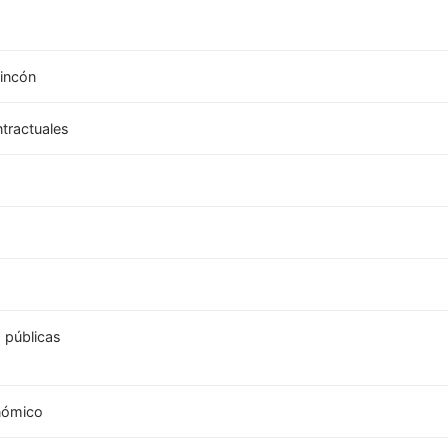
incón
tractuales
 públicas
onómico