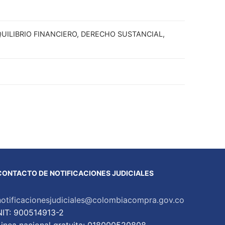
UILIBRIO FINANCIERO, DERECHO SUSTANCIAL,
CONTACTO DE NOTIFICACIONES JUDICIALES
notificacionesjudiciales@colombiacompra.gov.co
NIT: 900514913-2
Linea nacional gratuita: 018000520808