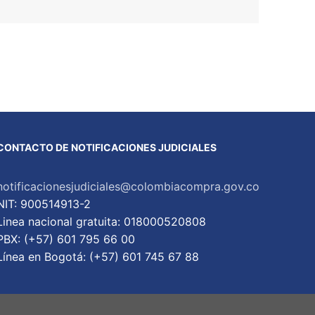
CONTACTO DE NOTIFICACIONES JUDICIALES
notificacionesjudiciales@colombiacompra.gov.co
NIT: 900514913-2
Linea nacional gratuita: 018000520808
PBX: (+57) 601 795 66 00
Lí­nea en Bogotá: (+57) 601 745 67 88