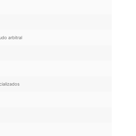
udo arbitral
cializados