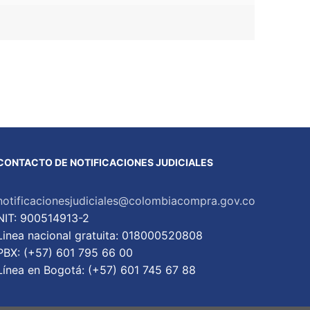
CONTACTO DE NOTIFICACIONES JUDICIALES
notificacionesjudiciales@colombiacompra.gov.co
NIT: 900514913-2
Linea nacional gratuita: 018000520808
PBX: (+57) 601 795 66 00
Lí­nea en Bogotá: (+57) 601 745 67 88