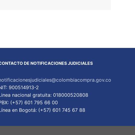
CONTACTO DE NOTIFICACIONES JUDICIALES
notificacionesjudiciales@colombiacompra.gov.co
NIT: 900514913-2
Linea nacional gratuita: 018000520808
PBX: (+57) 601 795 66 00
Lí­nea en Bogotá: (+57) 601 745 67 88