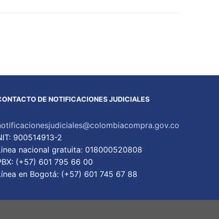
CONTACTO DE NOTIFICACIONES JUDICIALES
notificacionesjudiciales@colombiacompra.gov.co
NIT: 900514913-2
Linea nacional gratuita: 018000520808
PBX: (+57) 601 795 66 00
Lí­nea en Bogotá: (+57) 601 745 67 88