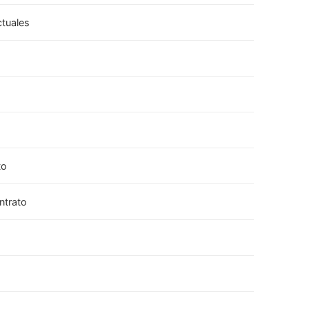
ctuales
to
ntrato