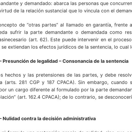
mandante y demandado: abarca las personas que concurren 
virtud de la relación sustancial que lo vincula con el dem
concepto de “otras partes” al llamado en garantía, frente 
ueda sufrir la parte demandante o demandada como resu
uasinecesario (art. 62). Este puede intervenir en el proce
l se extiendan los efectos jurídicos de la sentencia, lo cual
sunción de legalidad – Consonancia de la sentencia
s hechos y las pretensiones de las partes, y debe resol
a (arts. 281 CGP y 187 CPACA). Sin embargo, cuando se 
o por un cargo diferente al formulado por la parte demanda
lación” (art. 162.4 CPACA); de lo contrario, se desconocerí
idad contra la decisión administrativa