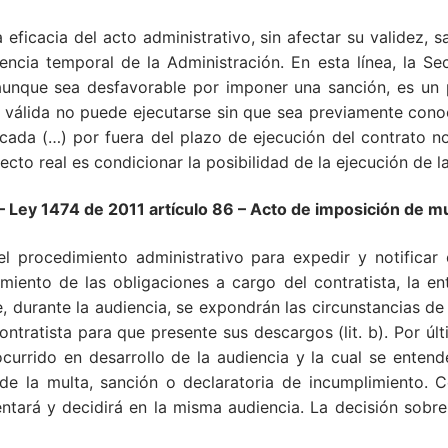
a eficacia del acto administrativo, sin afectar su validez,
ncia temporal de la Administración. En esta línea, la Sec
 aunque sea desfavorable por imponer una sanción, es un 
s válida no puede ejecutarse sin que sea previamente conoci
ficada (…) por fuera del plazo de ejecución del contrato 
cto real es condicionar la posibilidad de la ejecución de la
y 1474 de 2011 artículo 86
– Acto de imposición de mu
el procedimiento administrativo para expedir y notificar
miento de las obligaciones a cargo del contratista, la en
ue, durante la audiencia, se expondrán las circunstancias 
contratista para que presente sus descargos (lit. b). Por 
currido en desarrollo de la audiencia y la cual se entende
e la multa, sanción o declaratoria de incumplimiento. Co
entará y decidirá en la misma audiencia. La decisión sobre