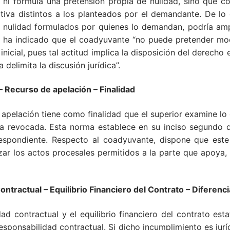
 ni formula una pretensión propia de nulidad, sino que 
iva distintos a los planteados por el demandante. De lo co
 nulidad formulados por quienes lo demandan, podría ampl
n ha indicado que el coadyuvante “no puede pretender mod
 inicial, pues tal actitud implica la disposición del derech
elimita la discusión jurídica”.
curso de apelación – Finalidad
 apelación tiene como finalidad que el superior examine lo
a revocada. Esta norma establece en su inciso segundo qu
espondiente. Respecto al coadyuvante, dispone que este 
lizar los actos procesales permitidos a la parte que apoya
Contractual
– Equilibrio Financiero del Contrato
– Diferenc
ad contractual y el equilibrio financiero del contrato esta
esponsabilidad contractual. Si dicho incumplimiento es juríd