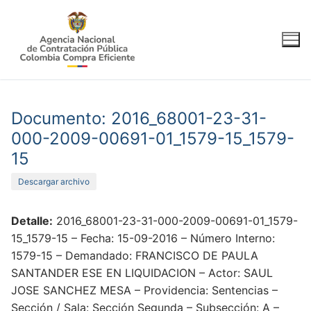
Ir
al
contenido
Documento: 2016_68001-23-31-
000-2009-00691-01_1579-15_1579-
15
Descargar archivo
Detalle:
2016_68001-23-31-000-2009-00691-01_1579-
15_1579-15 – Fecha: 15-09-2016 – Número Interno:
1579-15 – Demandado: FRANCISCO DE PAULA
SANTANDER ESE EN LIQUIDACION – Actor: SAUL
JOSE SANCHEZ MESA – Providencia: Sentencias –
Sección / Sala: Sección Segunda – Subsección: A –