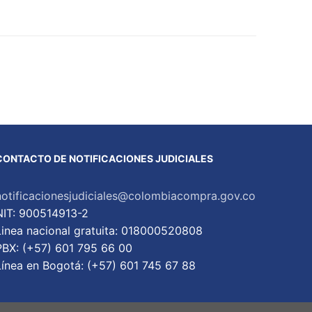
CONTACTO DE NOTIFICACIONES JUDICIALES
notificacionesjudiciales@colombiacompra.gov.co
NIT: 900514913-2
Linea nacional gratuita: 018000520808
PBX: (+57) 601 795 66 00
Lí­nea en Bogotá: (+57) 601 745 67 88