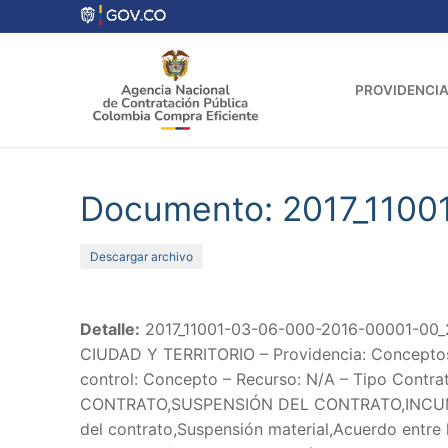
Ir
al
contenido
PROVIDENCIA
Documento: 2017_110
Descargar archivo
Detalle:
2017_11001-03-06-000-2016-00001-00_2
CIUDAD Y TERRITORIO – Providencia: Conceptos 
control: Concepto – Recurso: N/A – Tipo Contra
CONTRATO,SUSPENSIÓN DEL CONTRATO,INCU
del contrato,Suspensión material,Acuerdo entre