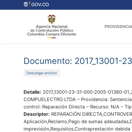
Ir
al
contenido
PROVIDENCIA
Documento: 2017_13001-2
Descargar archivo
Detalle:
2017_13001-23-31-000-2005-01380-01_
COMPUELECTRO LTDA – Providencia: Sentencias –
control: Reparación Directa – Recurso: N/A – Ti
Descriptor:
REPARACIÓN DIRECTA,CONTROVER
Aplicación,Reclamo,Pago de sumas adeudadas,Dañ
imprevisión,Requisitos,Contraprestación debida 