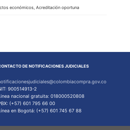
fectos económicos, Acreditación oportuna
CONTACTO DE NOTIFICACIONES JUDICIALES
notificacionesjudiciales@colombiacompra.gov.co
NIT: 900514913-2
Linea nacional gratuita: 018000520808
PBX: (+57) 601 795 66 00
Lí­nea en Bogotá: (+57) 601 745 67 88