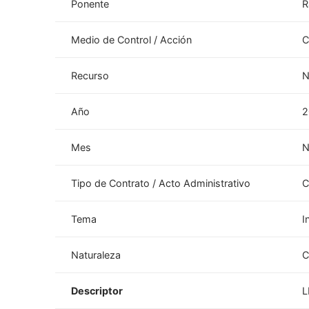
Ponente
R
Medio de Control / Acción
C
Recurso
N
Año
2
Mes
N
Tipo de Contrato / Acto Administrativo
C
Tema
I
Naturaleza
C
Descriptor
L