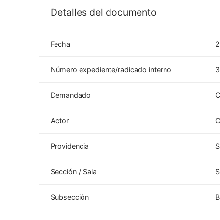
Detalles del documento
Fecha
2
Número expediente/radicado interno
3
Demandado
C
Actor
C
Providencia
S
Sección / Sala
S
Subsección
B