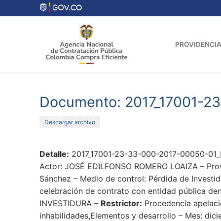
Ir
al
contenido
PROVIDENCIA
Documento: 2017_17001-2
Descargar archivo
Detalle:
2017_17001-23-33-000-2017-00050-01_P
Actor: JOSÉ EDILFONSO ROMERO LOAIZA – Provide
Sánchez – Medio de control: Pérdida de Investid
celebración de contrato con entidad pública den
INVESTIDURA –
Restrictor:
Procedencia apelaci
inhabilidades,Elementos y desarrollo – Mes: dic