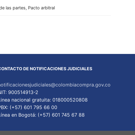
e las partes, Pacto arbitral
CONTACTO DE NOTIFICACIONES JUDICIALES
notificacionesjudiciales@colombiacompra.gov.co
NIT: 900514913-2
Linea nacional gratuita: 018000520808
PBX: (+57) 601 795 66 00
Lí­nea en Bogotá: (+57) 601 745 67 88