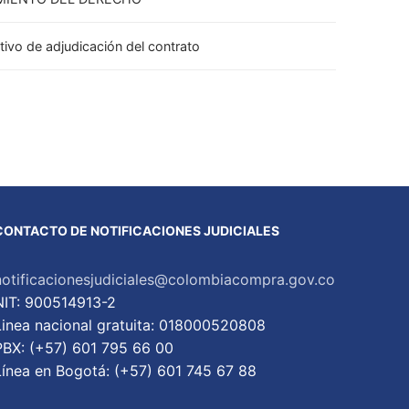
tivo de adjudicación del contrato
CONTACTO DE NOTIFICACIONES JUDICIALES
notificacionesjudiciales@colombiacompra.gov.co
NIT: 900514913-2
Linea nacional gratuita: 018000520808
PBX: (+57) 601 795 66 00
Lí­nea en Bogotá: (+57) 601 745 67 88