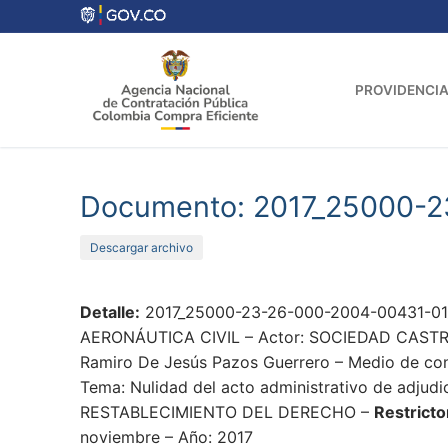
Ir
al
contenido
PROVIDENCIA
Documento: 2017_25000-
Descargar archivo
Detalle:
2017_25000-23-26-000-2004-00431-01_
AERONÁUTICA CIVIL – Actor: SOCIEDAD CASTRO TC
Ramiro De Jesús Pazos Guerrero – Medio de cont
Tema: Nulidad del acto administrativo de adjudi
RESTABLECIMIENTO DEL DERECHO –
Restricto
noviembre – Año: 2017