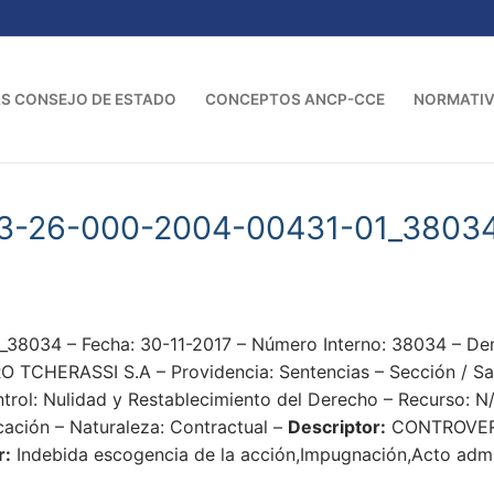
S CONSEJO DE ESTADO
CONCEPTOS ANCP-CCE
NORMATI
23-26-000-2004-00431-01_3803
38034 – Fecha: 30-11-2017 – Número Interno: 38034 – 
HERASSI S.A – Providencia: Sentencias – Sección / Sala
rol: Nulidad y Restablecimiento del Derecho – Recurso: N/
cación – Naturaleza: Contractual –
Descriptor:
CONTROVER
r:
Indebida escogencia de la acción,Impugnación,Acto admin