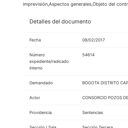
imprevisión,Aspectos generales,Objeto del cont
Detalles del documento
Fecha
08/02/2017
Número
54614
expediente/radicado
interno
Demandado
BOGOTA DISTRITO CAP
Actor
CONSORCIO POZOS D
Providencia
Sentencias
Sección / Sala
Sección Tercera