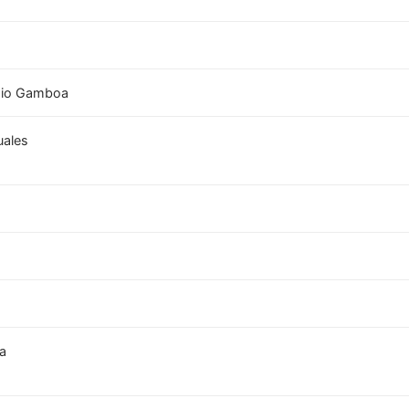
mio Gamboa
uales
ca