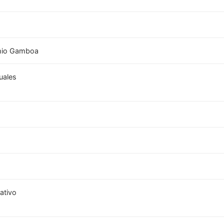
imio Gamboa
uales
ativo