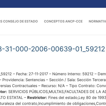
S CONSEJO DE ESTADO
CONCEPTOS ANCP-CCE
NORMATI
3-31-000-2006-00639-01_59212
59212 – Fecha: 27-11-2017 – Número Interno: 59212 – 
videncia: Sentencias – Sección / Sala: Sección Tercera 
rsias Contractuales – Recurso: N/A – Tipo Contrato: Conve
tor:
SERVICIOS PÚBLICOS,MULTAS,FACULTADES DE LA 
TO ESTATAL –
Restrictor:
Fines del estado,Ley 80 de 1993
aturaleza del contrato,Incumplimiento de obligaciones,Contr