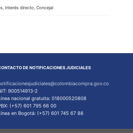
s, Interés directo, Concejal
CONTACTO DE NOTIFICACIONES JUDICIALES
notificacionesjudiciales@colombiacompra.gov.co
NIT: 900514913-2
Linea nacional gratuita: 018000520808
PBX: (+57) 601 795 66 00
Lí­nea en Bogotá: (+57) 601 745 67 88