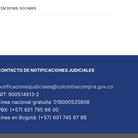
staciones sociales
CONTACTO DE NOTIFICACIONES JUDICIALES
notificacionesjudiciales@colombiacompra.gov.co
NIT: 900514913-2
Linea nacional gratuita: 018000520808
PBX: (+57) 601 795 66 00
Lí­nea en Bogotá: (+57) 601 745 67 88