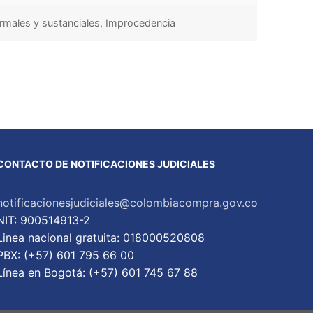
formales y sustanciales, Improcedencia
CONTACTO DE NOTIFICACIONES JUDICIALES
notificacionesjudiciales@colombiacompra.gov.co
NIT: 900514913-2
Linea nacional gratuita: 018000520808
PBX: (+57) 601 795 66 00
Lí­nea en Bogotá: (+57) 601 745 67 88