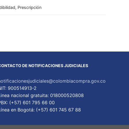
ibilidad, Prescripción
CONTACTO DE NOTIFICACIONES JUDICIALES
notificacionesjudiciales@colombiacompra.gov.co
NIT: 900514913-2
Linea nacional gratuita: 018000520808
PBX: (+57) 601 795 66 00
Lí­nea en Bogotá: (+57) 601 745 67 88