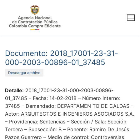
Ir
al
contenido
Documento: 2018_17001-23-31-
000-2003-00896-01_37485
Descargar archivo
Detalle:
2018_17001-23-31-000-2003-00896-
01_37485 – Fecha: 14-02-2018 – Número Interno:
37485 – Demandado: DEPARTAMEN TO DE CALDAS –
Actor: ARQUITECTOS E INGENIEROS ASOCIADOS S.A.
– Providencia: Sentencias – Sección / Sala: Sección
Tercera – Subsección: B – Ponente: Ramiro De Jesús
Pazos Guerrero – Medio de control: Controversias