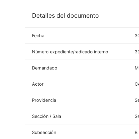
Detalles del documento
Fecha
3
Número expediente/radicado interno
3
Demandado
M
Actor
C
Providencia
S
Sección / Sala
S
Subsección
B