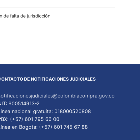
 de falta de jurisdicción
CONTACTO DE NOTIFICACIONES JUDICIALES
notificacionesjudiciales@colombiacompra.gov.co
NIT: 900514913-2
Linea nacional gratuita: 018000520808
PBX: (+57) 601 795 66 00
Lí­nea en Bogotá: (+57) 601 745 67 88