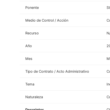
Ponente
St
Medio de Control / Acción
C
Recurso
N
Año
2
Mes
M
Tipo de Contrato / Acto Administrativo
C
Tema
I
Naturaleza
C
Descriptor
C