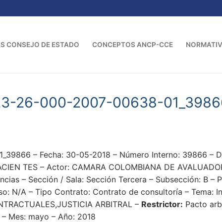
S CONSEJO DE ESTADO
CONCEPTOS ANCP-CCE
NORMATI
23-26-000-2007-00638-01_3986
39866 – Fecha: 30-05-2018 – Número Interno: 39866 – 
CIEN TES – Actor: CAMARA COLOMBIANA DE AVALUADOR
s – Sección / Sala: Sección Tercera – Subsección: B – Po
so: N/A – Tipo Contrato: Contrato de consultoría – Tema: I
TRACTUALES,JUSTICIA ARBITRAL –
Restrictor:
Pacto arbi
ón – Mes: mayo – Año: 2018