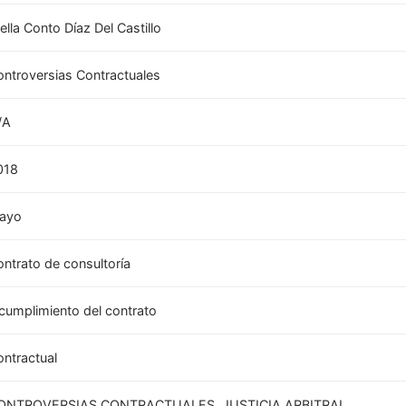
ella Conto Díaz Del Castillo
ontroversias Contractuales
/A
018
ayo
ontrato de consultoría
ncumplimiento del contrato
ontractual
ONTROVERSIAS CONTRACTUALES, JUSTICIA ARBITRAL