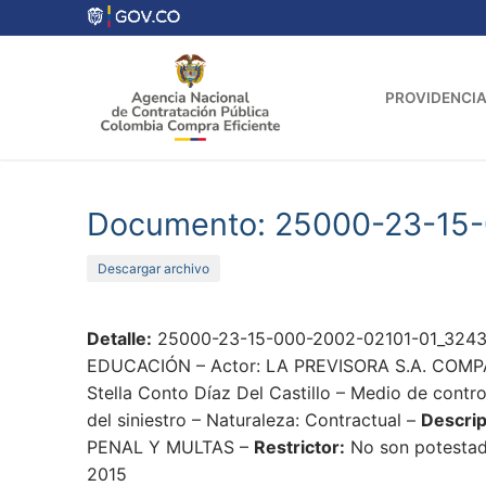
Ir
al
contenido
PROVIDENCIA
Documento: 25000-23-15
Descargar archivo
Detalle:
25000-23-15-000-2002-02101-01_32438
EDUCACIÓN – Actor: LA PREVISORA S.A. COMPAÑI
Stella Conto Díaz Del Castillo – Medio de contr
del siniestro – Naturaleza: Contractual –
Descrip
PENAL Y MULTAS –
Restrictor:
No son potestade
2015