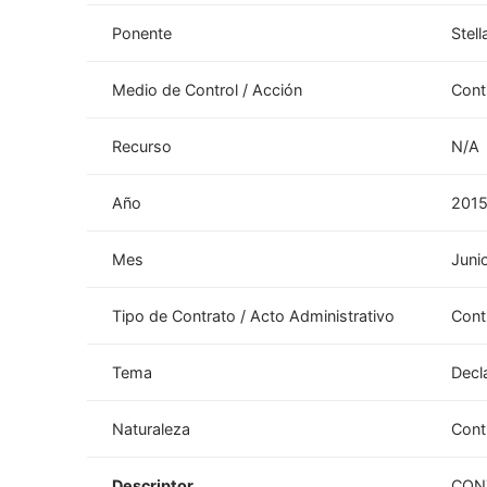
Ponente
Stell
Medio de Control / Acción
Cont
Recurso
N/A
Año
201
Mes
Juni
Tipo de Contrato / Acto Administrativo
Cont
Tema
Decla
Naturaleza
Cont
Descriptor
CON