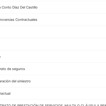
a Conto Díaz Del Castillo
roversias Contractuales
5
o
rato de seguros
ración del siniestro
ractual
TRATO DE PRESTACIÓN DE SERVICIOS, MULTA O CLÁUSULA PE