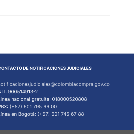
CONTACTO DE NOTIFICACIONES JUDICIALES
notificacionesjudiciales@colombiacompra.gov.co
NIT: 900514913-2
Linea nacional gratuita: 018000520808
PBX: (+57) 601 795 66 00
Lí­nea en Bogotá: (+57) 601 745 67 88