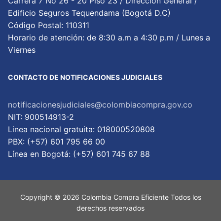
Carrera 7 No 26 - 20 Piso 23 / Dirección General /
Edificio Seguros Tequendama (Bogotá D.C)
Código Postal: 110311
Horario de atención: de 8:30 a.m a 4:30 p.m / Lunes a
Viernes
CONTACTO DE NOTIFICACIONES JUDICIALES
notificacionesjudiciales@colombiacompra.gov.co
NIT: 900514913-2
Linea nacional gratuita: 018000520808
PBX: (+57) 601 795 66 00
Lí­nea en Bogotá: (+57) 601 745 67 88
Copyright © 2026 Colombia Compra Eficiente Todos los
derechos reservados