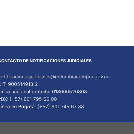
CONTACTO DE NOTIFICACIONES JUDICIALES
notificacionesjudiciales@colombiacompra.gov.co
NIT: 900514913-2
Linea nacional gratuita: 018000520808
PBX: (+57) 601 795 66 00
Lí­nea en Bogotá: (+57) 601 745 67 88