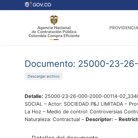
Ir
al
contenido
PROVIDENCIA
Documento: 25000-23-26
Descargar archivo
Detalle:
25000-23-26-000-2000-00114-02_33400
SOCIAL – Actor: SOCIEDAD P&J LIMITADA – Provid
La Hoz – Medio de control: Controversias Contra
Naturaleza: Contractual –
Descriptor:
–
Restrict