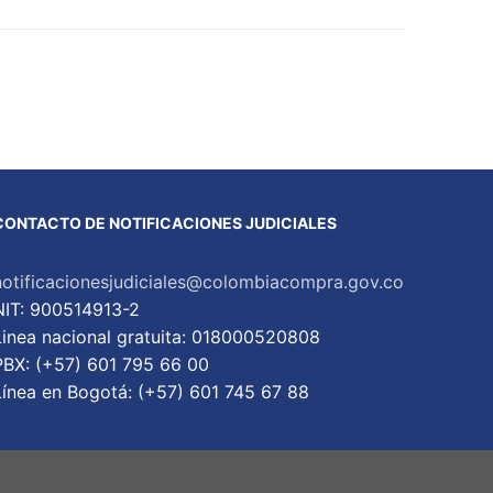
CONTACTO DE NOTIFICACIONES JUDICIALES
notificacionesjudiciales@colombiacompra.gov.co
NIT: 900514913-2
Linea nacional gratuita: 018000520808
PBX: (+57) 601 795 66 00
Lí­nea en Bogotá: (+57) 601 745 67 88