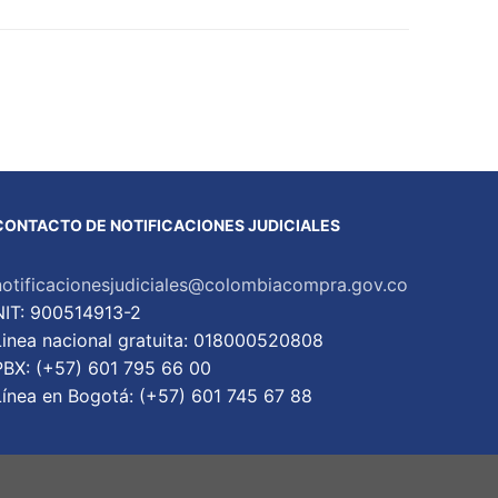
CONTACTO DE NOTIFICACIONES JUDICIALES
notificacionesjudiciales@colombiacompra.gov.co
NIT: 900514913-2
Linea nacional gratuita: 018000520808
PBX: (+57) 601 795 66 00
Lí­nea en Bogotá: (+57) 601 745 67 88