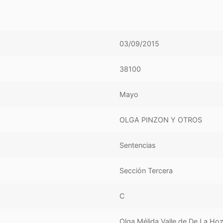
03/09/2015
38100
Mayo
OLGA PINZON Y OTROS
Sentencias
Sección Tercera
C
Olga Mélida Valle de De La Ho