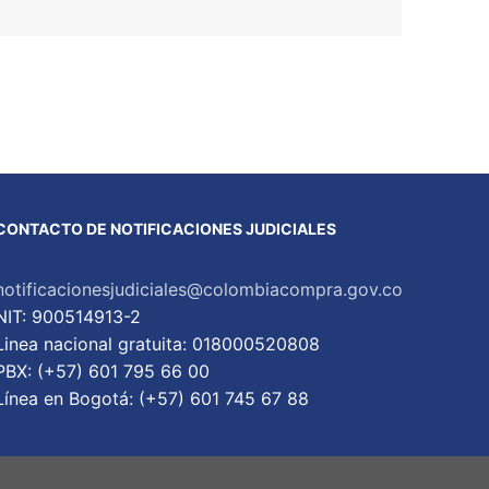
CONTACTO DE NOTIFICACIONES JUDICIALES
notificacionesjudiciales@colombiacompra.gov.co
NIT: 900514913-2
Linea nacional gratuita: 018000520808
PBX: (+57) 601 795 66 00
Lí­nea en Bogotá: (+57) 601 745 67 88