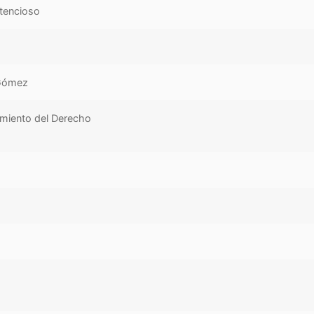
ntencioso
 Gómez
imiento del Derecho