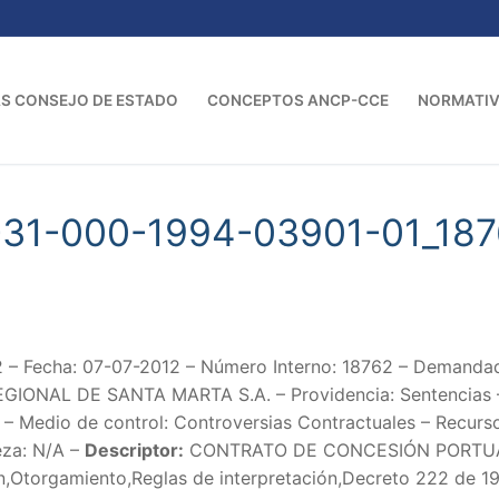
S CONSEJO DE ESTADO
CONCEPTOS ANCP-CCE
NORMATI
-31-000-1994-03901-01_18
 – Fecha: 07-07-2012 – Número Interno: 18762 – Dema
NAL DE SANTA MARTA S.A. – Providencia: Sentencias – S
 Medio de control: Controversias Contractuales – Recurso
eza: N/A –
Descriptor:
CONTRATO DE CONCESIÓN PORTUA
n,Otorgamiento,Reglas de interpretación,Decreto 222 de 198