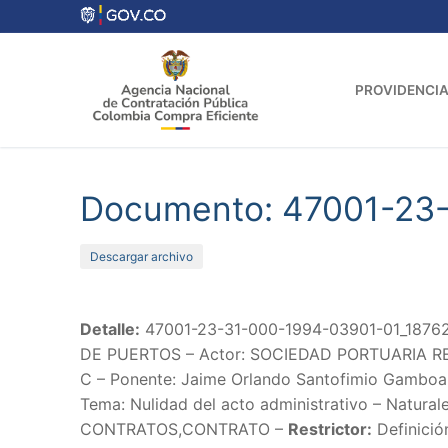
Ir
al
contenido
PROVIDENCIA
Documento: 47001-23
Descargar archivo
Detalle:
47001-23-31-000-1994-03901-01_18762
DE PUERTOS – Actor: SOCIEDAD PORTUARIA REGIO
C – Ponente: Jaime Orlando Santofimio Gamboa –
Tema: Nulidad del acto administrativo – Natural
CONTRATOS,CONTRATO –
Restrictor:
Definició