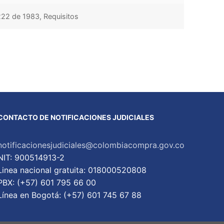
 222 de 1983, Requisitos
CONTACTO DE NOTIFICACIONES JUDICIALES
notificacionesjudiciales@colombiacompra.gov.co
NIT: 900514913-2
Linea nacional gratuita: 018000520808
PBX: (+57) 601 795 66 00
Lí­nea en Bogotá: (+57) 601 745 67 88