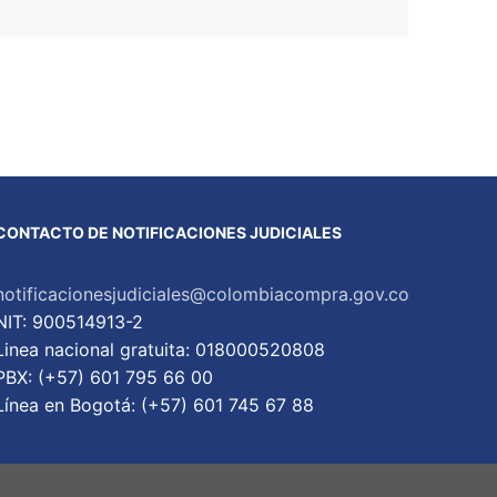
CONTACTO DE NOTIFICACIONES JUDICIALES
notificacionesjudiciales@colombiacompra.gov.co
NIT: 900514913-2
Linea nacional gratuita: 018000520808
PBX: (+57) 601 795 66 00
Lí­nea en Bogotá: (+57) 601 745 67 88