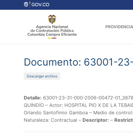
Ir
al
contenido
PROVIDENCIA
Documento: 63001-23
Descargar archivo
Detalle:
63001-23-31-000-2006-00472-01_38789
QUINDÍO – Actor: HOSPITAL PIO X DE LA TEBAIDA
Orlando Santofimio Gamboa – Medio de control: 
Naturaleza: Contractual –
Descriptor:
–
Restrict