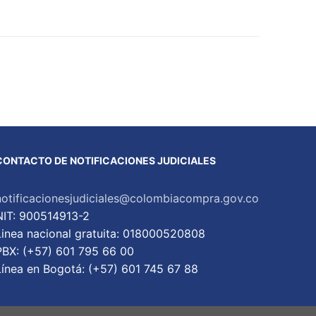
CONTACTO DE NOTIFICACIONES JUDICIALES
notificacionesjudiciales@colombiacompra.gov.co
NIT: 900514913-2
Linea nacional gratuita: 018000520808
PBX: (+57) 601 795 66 00
Lí­nea en Bogotá: (+57) 601 745 67 88