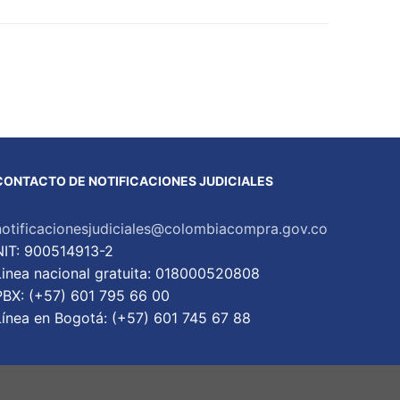
CONTACTO DE NOTIFICACIONES JUDICIALES
notificacionesjudiciales@colombiacompra.gov.co
NIT: 900514913-2
Linea nacional gratuita: 018000520808
PBX: (+57) 601 795 66 00
Lí­nea en Bogotá: (+57) 601 745 67 88