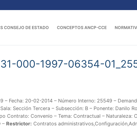
S CONSEJO DE ESTADO
CONCEPTOS ANCP-CCE
NORMATI
-31-000-1997-06354-01_25
 – Fecha: 20-02-2014 – Número Interno: 25549 – Deman
Sala: Sección Tercera – Subsección: B – Ponente: Danilo R
ipo Contrato: Convenio – Tema: Contractual – Naturaleza: 
O –
Restrictor:
Contratos administrativos,Configuración,Adm