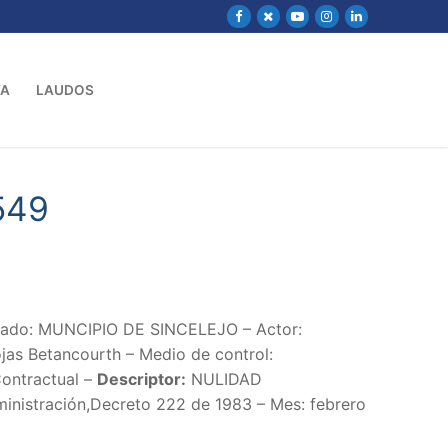
VA
LAUDOS
549
dado: MUNCIPIO DE SINCELEJO – Actor:
ojas Betancourth – Medio de control:
Contractual –
Descriptor:
NULIDAD
inistración,Decreto 222 de 1983 – Mes: febrero