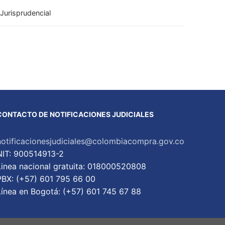
 Jurisprudencial
CONTACTO DE NOTIFICACIONES JUDICIALES
notificacionesjudiciales@colombiacompra.gov.co
NIT: 900514913-2
Linea nacional gratuita: 018000520808
PBX: (+57) 601 795 66 00
Lí­nea en Bogotá: (+57) 601 745 67 88