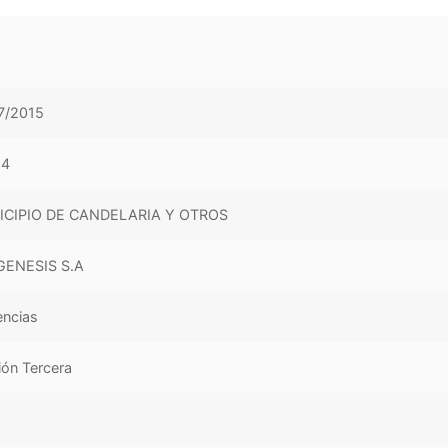
7/2015
54
CIPIO DE CANDELARIA Y OTROS
ENESIS S.A
encias
ión Tercera