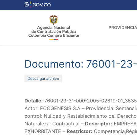
Ir
al
contenido
PROVIDENCIA
Documento: 76001-23
Descargar archivo
Detalle:
76001-23-31-000-2005-02819-01_35354
Actor: ECOGENESIS S.A – Providencia: Sentencia
control: Nulidad y Restablecimiento del Derecho
Naturaleza: Contractual –
Descriptor:
EMPRESA 
EXHORBITANTE –
Restrictor:
Competencia,Régime