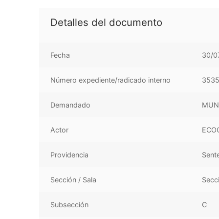
Detalles del documento
Fecha
30/0
Número expediente/radicado interno
353
Demandado
MUNI
Actor
ECOG
Providencia
Sent
Sección / Sala
Secc
Subsección
C