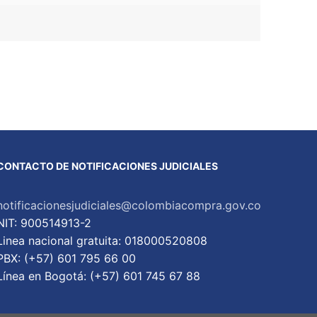
CONTACTO DE NOTIFICACIONES JUDICIALES
notificacionesjudiciales@colombiacompra.gov.co
NIT: 900514913-2
Linea nacional gratuita: 018000520808
PBX: (+57) 601 795 66 00
Lí­nea en Bogotá: (+57) 601 745 67 88