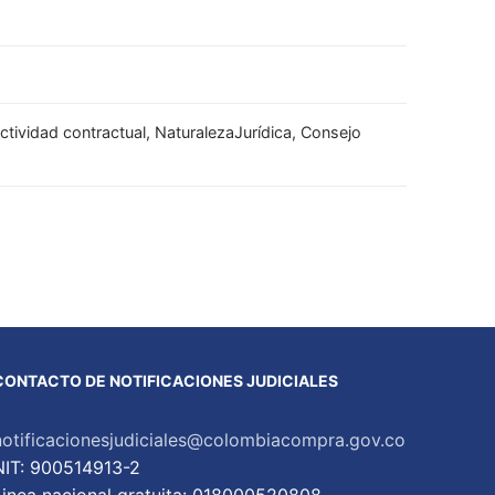
ctividad contractual, NaturalezaJurídica, Consejo
CONTACTO DE NOTIFICACIONES JUDICIALES
notificacionesjudiciales@colombiacompra.gov.co
NIT: 900514913-2
Linea nacional gratuita: 018000520808