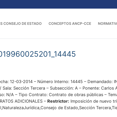
S CONSEJO DE ESTADO
CONCEPTOS ANCP-CCE
NORMATI
019960025201_14445
a: 12-03-2014 – Número Interno: 14445 – Demandado: I
/ Sala: Sección Tercera – Subsección: A – Ponente: Carlos 
so: N/A – Tipo Contrato: Contrato de obras públicas – Tem
RATOS ADICIONALES –
Restrictor:
Imposición de nuevo tr
al,NaturalezaJurídica,Consejo de Estado,Sección Tercera,T