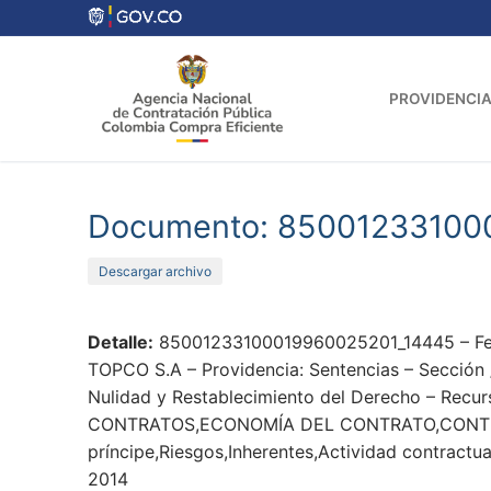
Ir
al
contenido
PROVIDENCIA
Documento: 85001233100
Descargar archivo
Detalle:
85001233100019960025201_14445 – Fech
TOPCO S.A – Providencia: Sentencias – Sección 
Nulidad y Restablecimiento del Derecho – Recur
CONTRATOS,ECONOMÍA DEL CONTRATO,CONT
príncipe,Riesgos,Inherentes,Actividad contractu
2014