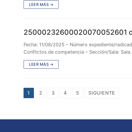
LEER MÁS →
25000232600020070052601 d
Fecha: 11/08/2025 – Número expediente/radicado 
Conflictos de competencia – Sección/Sala: Sala
LEER MÁS →
Paginación
1
2
3
4
5
SIGUIENTE
de
entradas