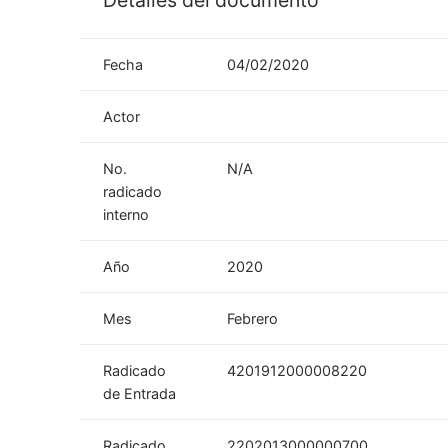
Detalles del documento
Fecha
04/02/2020
Actor
No.
N/A
radicado
interno
Año
2020
Mes
Febrero
Radicado
4201912000008220
de Entrada
Radicado
2202013000000700