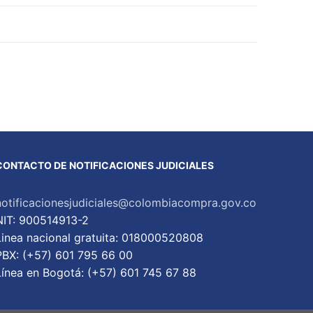
CONTACTO DE NOTIFICACIONES JUDICIALES
notificacionesjudiciales@colombiacompra.gov.co
NIT: 900514913-2
Linea nacional gratuita: 018000520808
PBX: (+57) 601 795 66 00
Lí­nea en Bogotá: (+57) 601 745 67 88