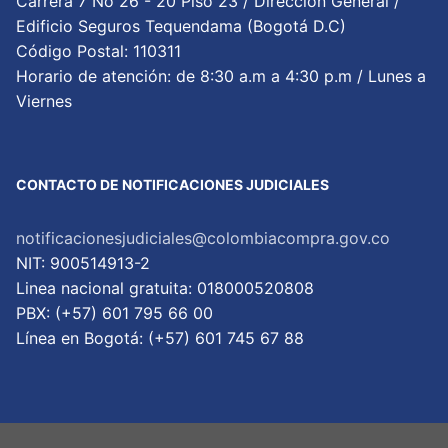
Carrera 7 No 26 - 20 Piso 23 / Dirección General /
Edificio Seguros Tequendama (Bogotá D.C)
Código Postal: 110311
Horario de atención: de 8:30 a.m a 4:30 p.m / Lunes a
Viernes
CONTACTO DE NOTIFICACIONES JUDICIALES
notificacionesjudiciales@colombiacompra.gov.co
NIT: 900514913-2
Linea nacional gratuita: 018000520808
PBX: (+57) 601 795 66 00
Lí­nea en Bogotá: (+57) 601 745 67 88