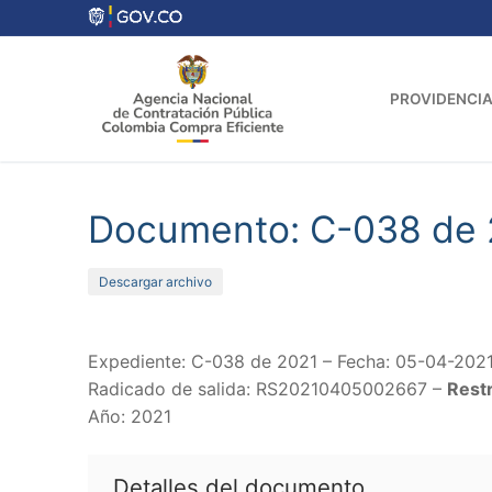
Ir
al
contenido
PROVIDENCIA
Documento: C-038 de 
Descargar archivo
Expediente: C-038 de 2021 – Fecha: 05-04-202
Radicado de salida: RS20210405002667 –
Restr
Año: 2021
Detalles del documento