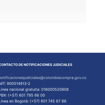
CONTACTO DE NOTIFICACIONES JUDICIALES
notificacionesjudiciales@colombiacompra.gov.co
NIT: 900514913-2
Linea nacional gratuita: 018000520808
PBX: (+57) 601 795 66 00
Lí­nea en Bogotá: (+57) 601 745 67 88