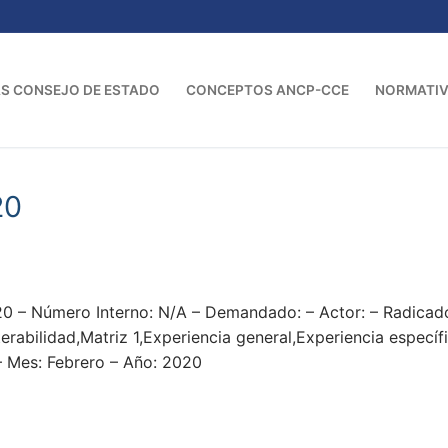
S CONSEJO DE ESTADO
CONCEPTOS ANCP-CCE
NORMATI
20
0 – Número Interno: N/A – Demandado: – Actor: – Radica
terabilidad,Matriz 1,Experiencia general,Experiencia espec
es: Febrero – Año: 2020