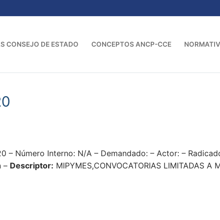
S CONSEJO DE ESTADO
CONCEPTOS ANCP-CCE
NORMATI
20
0 – Número Interno: N/A – Demandado: – Actor: – Radica
n –
Descriptor:
MIPYMES,CONVOCATORIAS LIMITADAS A M