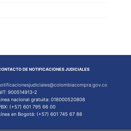
CONTACTO DE NOTIFICACIONES JUDICIALES
notificacionesjudiciales@colombiacompra.gov.co
NIT: 900514913-2
Linea nacional gratuita: 018000520808
PBX: (+57) 601 795 66 00
Lí­nea en Bogotá: (+57) 601 745 67 88