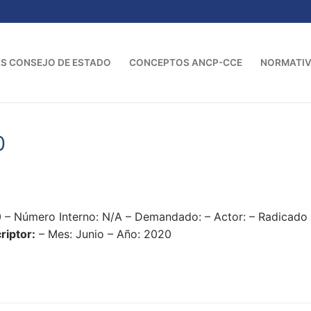
S CONSEJO DE ESTADO
CONCEPTOS ANCP-CCE
NORMATI
0
0 – Número Interno: N/A – Demandado: – Actor: – Radicad
riptor:
– Mes: Junio – Año: 2020